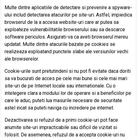
Multe dintre aplicatiile de detectare si prevenire a spyware-
ului includ detectarea atacurilor pe site-uri. Astfel, impiedica
browserul de la a accesa website-uri care ar putea sa
exploateze vulnerabilitatile browserului sau sa descarce
software periculos. Asigurati-va ca aveti browserul mereu
updatat. Multe dintre atacurile bazate pe cookies se
realizeaza exploatand punctele slabe ale versiunilor vechi
ale browserelor.
Cookie-urile sunt pretutindeni si nu pot fi evitate daca doriti
sa va bucurati de acces pe cele mai bune si cele mai mari
site-uri de pe Internet locale sau internationale. Cu o
intelegere clara a modului lor de operare si a beneficiilor pe
care le aduc, puteti lua masurile necesare de securitate
astel incat sa puteti naviga cu incredere pe internet.
Dezactivarea si refuzul de a primi cookie-uri pot face
anumite site-uri impracticabile sau dificil de vizitat si
folosit. De asemenea, refuzul de a accepta cookie-uri nu