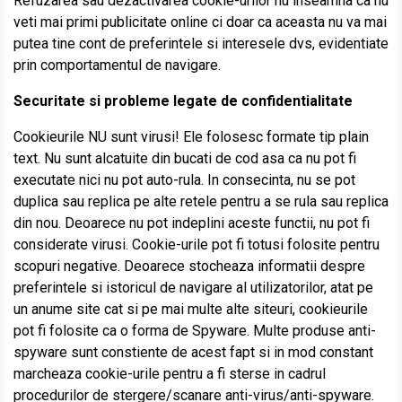
Refuzarea sau dezactivarea cookie-urilor nu inseamna ca nu
veti mai primi publicitate online ci doar ca aceasta nu va mai
putea tine cont de preferintele si interesele dvs, evidentiate
prin comportamentul de navigare.
Securitate si probleme legate de confidentialitate
Cookieurile NU sunt virusi! Ele folosesc formate tip plain
text. Nu sunt alcatuite din bucati de cod asa ca nu pot fi
executate nici nu pot auto-rula. In consecinta, nu se pot
duplica sau replica pe alte retele pentru a se rula sau replica
din nou. Deoarece nu pot indeplini aceste functii, nu pot fi
considerate virusi. Cookie-urile pot fi totusi folosite pentru
scopuri negative. Deoarece stocheaza informatii despre
preferintele si istoricul de navigare al utilizatorilor, atat pe
un anume site cat si pe mai multe alte siteuri, cookieurile
pot fi folosite ca o forma de Spyware. Multe produse anti-
spyware sunt constiente de acest fapt si in mod constant
marcheaza cookie-urile pentru a fi sterse in cadrul
procedurilor de stergere/scanare anti-virus/anti-spyware.